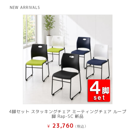
格
価
は
格
NEW ARRIVALS
¥ 12,801
は
で
¥ 11,801
し
で
た。
す。
4脚セット スタッキングチェア ミーティングチェア ループ
脚 Rap-SC 新品
23,760
¥
(税込）