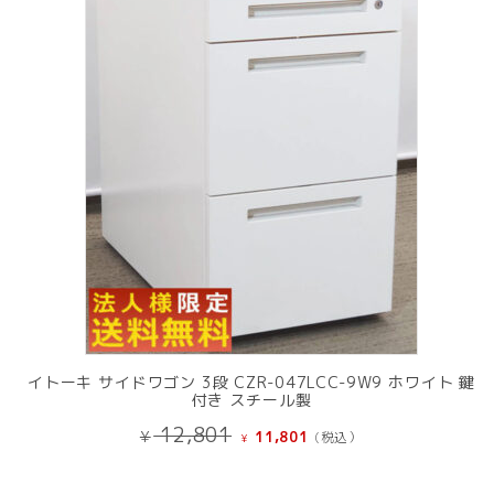
の
商
品
イトーキ サイドワゴン 3段 CZR-047LCC-9W9 ホワイト 鍵
付き スチール製
元
現
12,801
¥
11,801
(税込）
¥
の
在
価
の