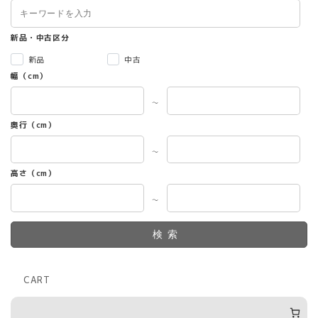
新品・中古区分
新品
中古
幅（cm）
～
奥行（cm）
～
高さ（cm）
～
検索
CART