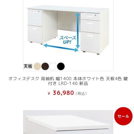
オフィスデスク 両袖机 幅1400 本体ホワイト色 天板4色 鍵
付き LRD-146 新品
36,980
¥
(税込）
セール
販
売
中