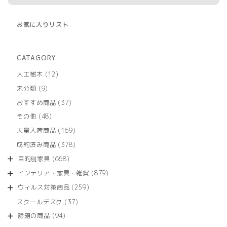
お気に入りリスト
CATAGORY
12
人工樹木
12
個
9
未分類
9
の
個
商
37
おすすめ商品
37
の
品
個
商
48
その他
48
の
品
個
商
169
大量入荷商品
169
の
品
個
商
378
成約済み商品
378
の
品
個
商
668
目的別家具
668
の
品
個
商
879
インテリア・家具・雑貨
879
の
品
個
商
259
ウィルス対策商品
259
の
品
個
商
37
スクールデスク
37
の
品
個
商
94
話題の商品
94
の
品
個