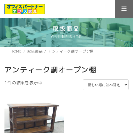
コ
ナ
ン
ビ
テ
ゲ
ン
ー
ツ
シ
取扱商品
へ
ョ
ONLINE SHOP
ス
ン
キ
に
ッ
移
HOME
取扱商品
アンティーク調オープン棚
プ
動
アンティーク調オープン棚
1件の結果を表示中