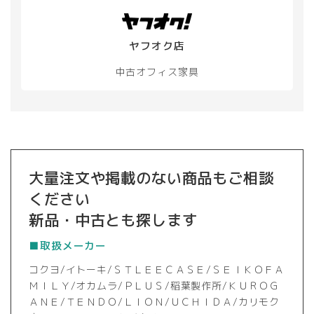
ヤフオク店
中古オフィス家具
大量注文や掲載のない商品もご相談
ください
新品・中古とも探します
■取扱メーカー
コクヨ/イトーキ/ＳＴＬＥＥＣＡＳＥ/ＳＥＩＫＯＦＡ
ＭＩＬＹ/オカムラ/ＰＬＵＳ/稲葉製作所/ＫＵＲＯＧ
ＡＮＥ/ＴＥＮＤＯ/ＬＩＯＮ/ＵＣＨＩＤＡ/カリモク