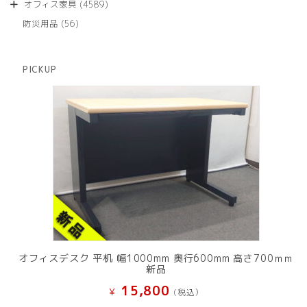
商
4589
オフィス家具
4589
の
品
個
商
56
防災用品
56
の
品
個
商
の
品
商
PICKUP
品
オフィスデスク 平机 幅1000mm 奥行600mm 高さ700ｍｍ
新品
15,800
¥
(税込）