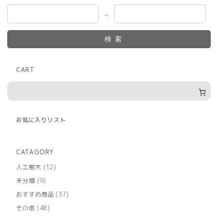
～
検索
CART
お気に入りリスト
CATAGORY
12
人工樹木
12
個
9
未分類
9
の
個
商
37
おすすめ商品
37
の
品
個
商
48
その他
48
の
品
個