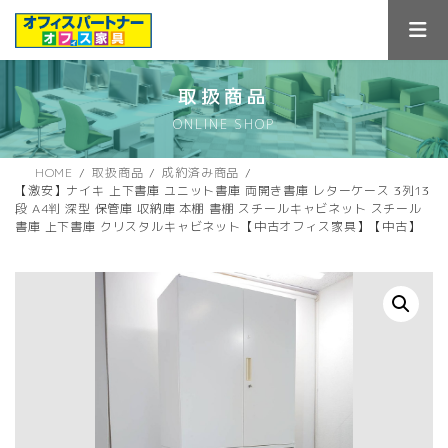
コ
ナ
ン
ビ
テ
ゲ
ン
ー
ツ
シ
取扱商品
へ
ョ
ONLINE SHOP
ス
ン
キ
に
ッ
移
HOME
取扱商品
成約済み商品
プ
動
【激安】ナイキ 上下書庫 ユニット書庫 両開き書庫 レターケース 3列13
段 A4判 深型 保管庫 収納庫 本棚 書棚 スチールキャビネット スチール
書庫 上下書庫 クリスタルキャビネット【中古オフィス家具】【中古】