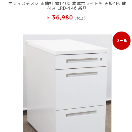
オフィスデスク 両袖机 幅1400 本体ホワイト色 天板4色 鍵
付き LRD-146 新品
36,980
¥
(税込）
セール
販
売
中
の
商
品