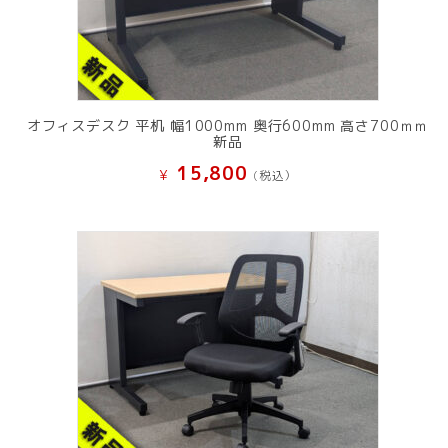
オフィスデスク 平机 幅1000mm 奥行600mm 高さ700ｍｍ
新品
15,800
¥
(税込）