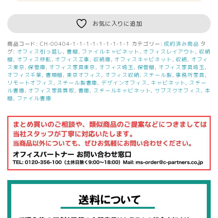
お気に入りに追加
商品コード:
CH-00404-1-1-1-1-1-1-1-1-1
カテゴリー:
成約済み商品
タ
グ:
オフィス引っ越し
,
書棚
,
ファイルキャビネット
,
オフィスレイアウト
,
収納
棚
,
オフィス移転
,
オフィス工事
,
収納庫
,
オフィスキャビネット
,
収納
,
オフィ
ス東京
,
保管庫
,
オフィス家具東京
,
オフィス埼玉
,
保管棚
,
オフィス家具埼玉
,
オフィス千葉
,
書類棚
,
東京オフィス
,
オフィス収納
,
スチール製
,
事務所家具
,
リモートオフィス
,
スチール製書庫
,
デザインオフィス
,
キャビネット
,
スチー
ル書庫
,
オフィス家具買取
,
書庫
,
スチールキャビネット
,
サブスクオフィス
,
本
棚
,
ファイル書庫