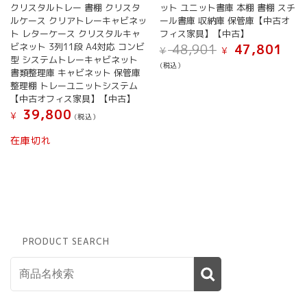
クリスタルトレー 書棚 クリスタ
ット ユニット書庫 本棚 書棚 スチ
ルケース クリアトレーキャビネッ
ール書庫 収納庫 保管庫【中古オ
ト レターケース クリスタルキャ
フィス家具】【中古】
元
現
ビネット 3列11段 A4対応 コンビ
48,901
47,801
¥
¥
の
在
型 システムトレーキャビネット
(税込）
価
の
書類整理庫 キャビネット 保管庫
格
価
整理棚 トレーユニットシステム
は
格
【中古オフィス家具】【中古】
¥ 48,901
は
39,800
¥
(税込）
で
¥ 47,
し
で
在庫切れ
た。
す。
PRODUCT SEARCH