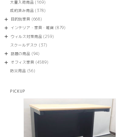
商
169
大量入荷商品
169
の
品
個
商
378
成約済み商品
378
の
品
個
商
668
目的別家具
668
の
品
個
商
879
インテリア・家具・雑貨
879
の
品
個
商
259
ウィルス対策商品
259
の
品
個
商
37
スクールデスク
37
の
品
個
商
94
話題の商品
94
の
品
個
商
4589
オフィス家具
4589
の
品
個
商
56
防災用品
56
の
品
個
商
の
品
商
PICKUP
品