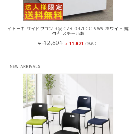
イトーキ サイドワゴン 3段 CZR-047LCC-9W9 ホワイト 鍵
付き スチール製
元
現
12,801
¥
11,801
(税込）
¥
の
在
価
の
格
価
は
格
NEW ARRIVALS
¥ 12,801
は
で
¥ 11,801
し
で
た。
す。